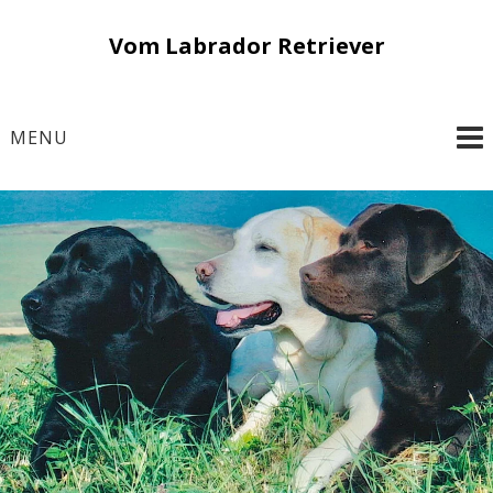
Skip
Vom Labrador Retriever
to
content
MENU
Geschichte – Wesen – Zucht
Vom Labrador
Retriever