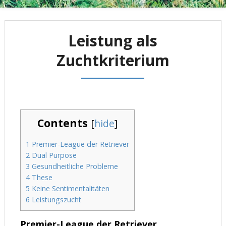
Leistung als
Zuchtkriterium
Contents
[
hide
]
1
Premier-League der Retriever
2
Dual Purpose
3
Gesundheitliche Probleme
4
These
5
Keine Sentimentalitäten
6
Leistungszucht
Premier-League der Retriever