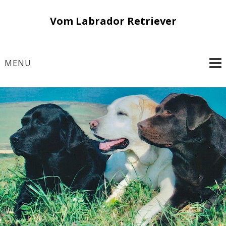
Skip
Vom Labrador Retriever
to
content
MENU
Geschichte – Wesen – Zucht
Vom Labrador
Retriever